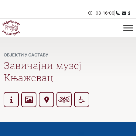
Пређи на садржај
08-16:00
ОБЈЕКТИ У САСТАВУ
Завичајни музеј
Књажевац