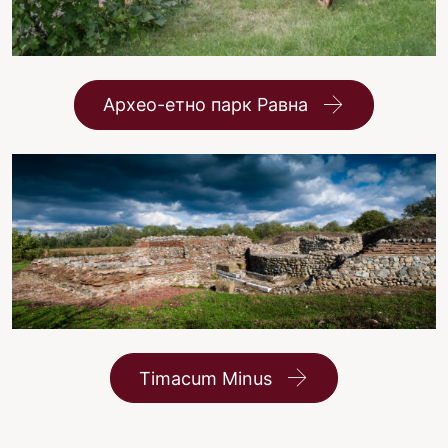
Архео-етно парк Равна
Timacum Minus