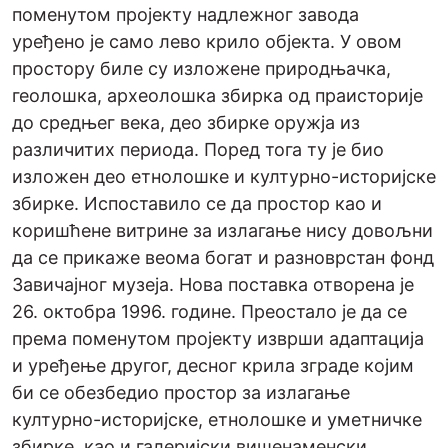
поменутом пројекту надлежног завода
уређено је само лево крило објекта. У овом
простору биле су изложене природњачка,
геолошка, археолошка збирка од праисторије
до средњег века, део збирке оружја из
различитих периода. Поред тога ту је био
изложен део етнолошке и културно-историјске
збирке. Испоставило се да простор као и
коришћене витрине за излагање нису довољни
да се прикаже веома богат и разноврстан фонд
Завичајног музеја. Нова поставка отворена је
26. октобра 1996. године. Преостало је да се
према поменутом пројекту изврши адаптација
и уређење другог, десног крила зграде којим
би се обезбедио простор за излагање
културно-историјске, етнолошке и уметничке
збирке, као и галеријски вишенаменски