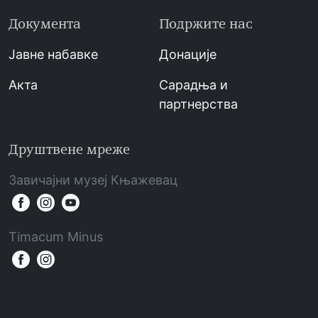
Документа
Подржите нас
Јавне набавке
Донације
Акта
Сарадња и
партнерства
Друштвене мреже
Завичајни музеј Књажевац
Timacum Minus