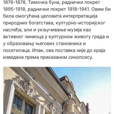
1876-1878, Тимочка буна, раднички покрет
1895-1918, раднички покрет 1918-1941. Овим би
била омогућена целовита интерпретација
природних богатстава, културно-историјског
наслеђа, али и укључивање музеја као
активног чиниоца у културном животу града и
у образовању његових становника и
посетилаца. Ипак, ова поставка није до краја
изведена према приказаном синопсису.