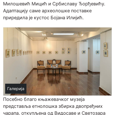
Милошевић Мицић и Србиславу Ђорђевићу.
Адаптацију саме археолошке поставке
приредила је кустос Бојана Илијић.
Галерија
Посебно благо књажевачког музеја
представља етнолошка збирка двопређних
чарапа, откупљена од Видосаве и Светозара