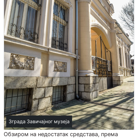
Зграда Завичајног музеја
Обзиром на недостатак средстава, према