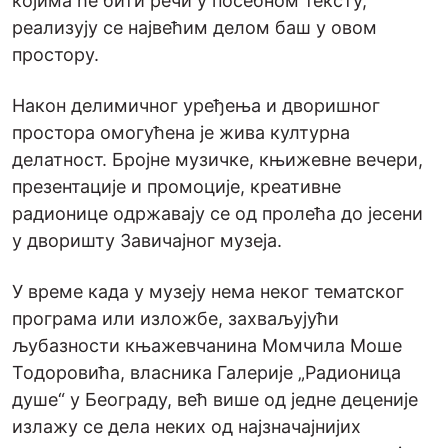
којима ће бити речи у посебном тексту,
реализују се највећим делом баш у овом
простору.
Након делимичног уређења и дворишног
простора омогућена је жива културна
делатност. Бројне музичке, књижевне вечери,
презентације и промоције, креативне
радионице одржавају се од пролећа до јесени
у дворишту Завичајног музеја.
У време када у музеју нема неког тематског
програма или изложбе, захваљујући
љубазности књажевчанина Момчила Моше
Тодоровића, власника Галерије „Радионица
душе“ у Београду, већ више од једне деценије
излажу се дела неких од најзначајнијих