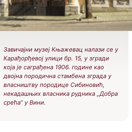
Завичајни музеј Књажевац налази се у
Карађорђевој улици бр. 15, у згради
кoja je саграђенa 1906. године као
двојна породична стамбена зграда у
власништву породице Сибиновић,
некадашњих власника рудника „Добра
срећа“ у Вини.