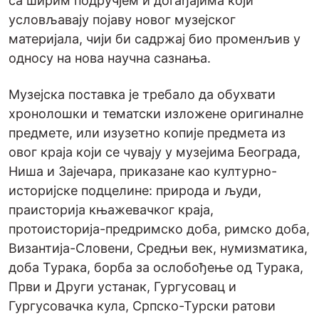
са ширим подручјем и догађајима који
условљавају појаву новог музејског
материјала, чији би садржај био променљив у
односу на нова научна сазнања.
Музејска поставка је требало да обухвати
хронолошки и тематски изложене оригиналне
предмете, или изузетно копије предмета из
овог краја који се чувају у музејима Београда,
Ниша и Зајечара, приказане као културно-
историјске подцелине: природа и људи,
праисторија књажевачког краја,
протоисторија-предримско доба, римско доба,
Византија-Словени, Средњи век, нумизматика,
доба Турака, борба за ослобођење од Турака,
Први и Други устанак, Гургусовац и
Гургусовачка кула, Српско-Турски ратови