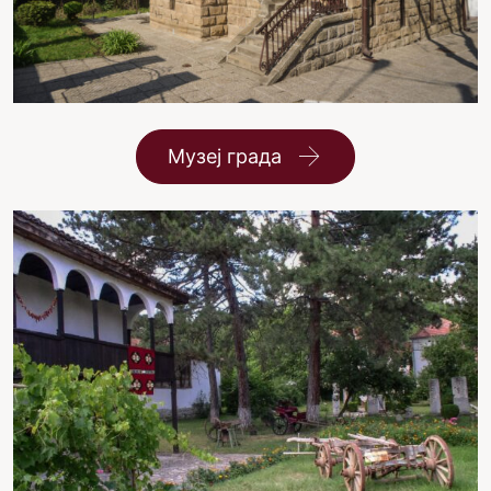
Музеј града