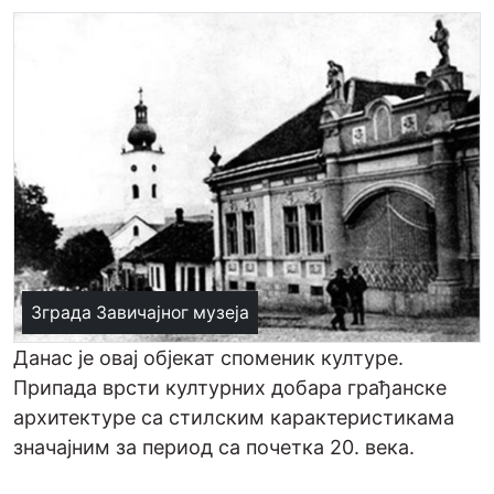
Зграда Завичајног музеја
Данас је овај објекат споменик културе.
Припада врсти културних добара грађанске
архитектуре са стилским карактеристикама
значајним за период са почетка 20. века.