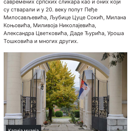
савремених српских сликара као и оних који
су стварали и у 20. веку попут Пеђе
Милосављевића, Љубице Цуце Сокић, Милана
Коњовића, Миливоја Николајевића,
Александра Цветковића, Даде Ђурића, Уроша
Тошковића и многих других.
Капија музеја