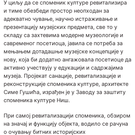
У циљу да се споменик културе ревитализира
и тиме обезбеди простор неопходан за
адекватно чување, научно истраживање и
презентацију музејских предмета, све то у
складу са захтевима модерне музеологије и
савременог посетиоца, јавила се потреба за
мењањем дотадашње музејске концепције у
нову, која би додатно ангажовала посетиоце да
активно учествују у едукацији и садржајима
музеја. Пројекат санације, ревитализације и
реконструкције споменика културе, архитекте
Симе Гушића, израђен је у Заводу за заштиту
споменика културе Ниш.
При самој ревитализацији споменика, обзиром
на значај и функцију објекта, водило се рачуна
о очувању битних историјских