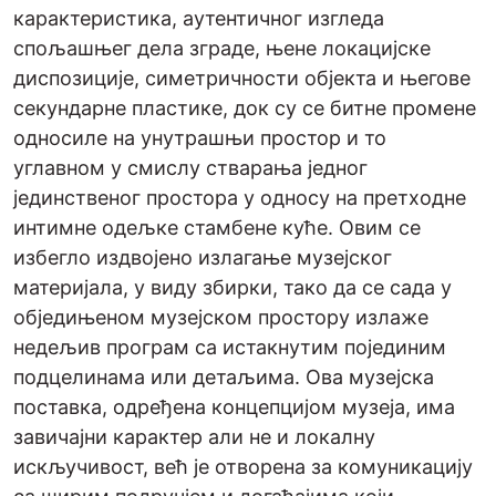
карактеристика, аутентичног изгледа
спољашњег дела зграде, њене локацијске
диспозиције, симетричности објекта и његове
секундарне пластике, док су се битне промене
односиле на унутрашњи простор и то
углавном у смислу стварања једног
јединственог простора у односу на претходне
интимне одељке стамбене куће. Овим се
избегло издвојено излагање музејског
материјала, у виду збирки, тако да се сада у
обједињеном музејском простору излаже
недељив програм са истакнутим појединим
подцелинама или детаљима. Ова музејска
поставка, одређена концепцијом музеја, има
завичајни карактер али не и локалну
искључивост, већ је отворена за комуникацију