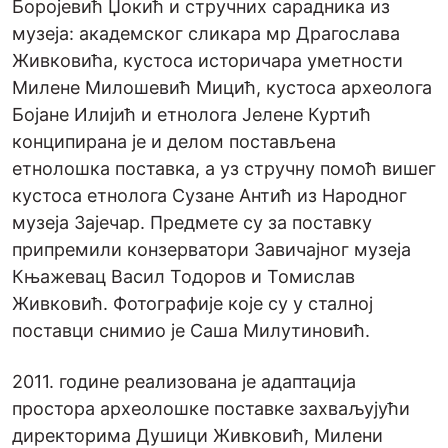
Боројевић Џокић и стручних сарадника из
музеја: академског сликара мр Драгослава
Живковића, кустоса историчара уметности
Милене Милошевић Мицић, кустоса археолога
Бојане Илијић и етнолога Јелене Куртић
конципирана је и делом постављена
етнолошка поставка, а уз стручну помоћ вишег
кустоса етнолога Сузане Антић из Народног
музеја Зајечар. Предмете су за поставку
припремили конзерватори Завичајног музеја
Књажевац Васил Тодоров и Томислав
Живковић. Фотографије које су у сталној
поставци снимио је Саша Милутиновић.
2011. године реализована је адаптација
простора археолошке поставке захваљујући
директорима Душици Живковић, Милени