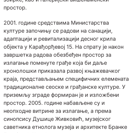
простор.
2001. године средствима Министарства
културе започињу се радови на санацији,
адаптацији и ревитализацији десног крила
објекта у Карађорђевој 15. На спрату је након
завршетка радова обезбеђен простор за
излагање поменуте грађе која би даље
хронолошки приказала развој књажевачког
краја, представљањем специфичних елемената
традиционалне сеоске и грађанске културе. У
приземљу зграде формиран је и изложбени
простор. 2005. године набављене су и
неопходне витрине за излагање, а према
синопсису Душице Живковић, музејског
саветника етнолога музеја и архитекте Бранке