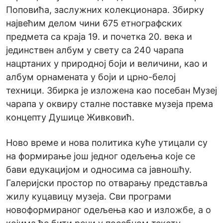
Поповића, заслужних колекционара. Збирку
највећим делом чини 675 етнографских
предмета са краја 19. и почетка 20. века и
јединствен албум у свету са 240 чарапа
нацртаних у природној боји и величини, као и
албум орнамената у боји и црно-белој
техници. Збирка је изложена као посебан Музеј
чарапа у оквиру сталне поставке музеја према
концепту Душице Живковић.
Ново време и нова политика куће утицали су
на формирање још једног одељења које се
бави едукацијом и односима са јавношћу.
Галеријски простор по отварању представља
жилу куцавицу музеја. Сви програми
новоформираног одељења као и изложбе, а о